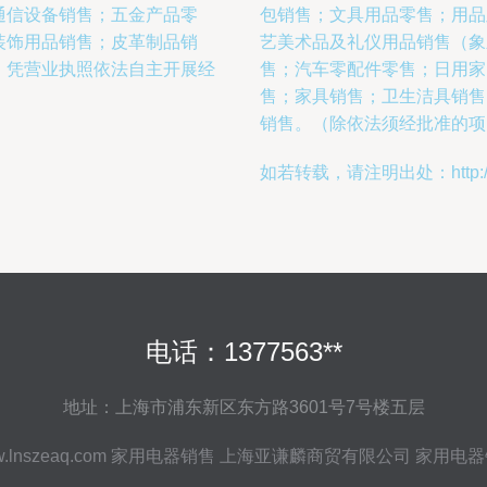
通信设备销售；五金产品零
包销售；文具用品零售；用品
装饰用品销售；皮革制品销
艺美术品及礼仪用品销售（象
，凭营业执照依法自主开展经
售；汽车零配件零售；日用家
售；家具销售；卫生洁具销售
销售。（除依法须经批准的项
如若转载，请注明出处：http://www.
电话：1377563**
地址：上海市浦东新区东方路3601号7号楼五层
.lnszeaq.com
家用电器销售
上海亚谦麟商贸有限公司
家用电器