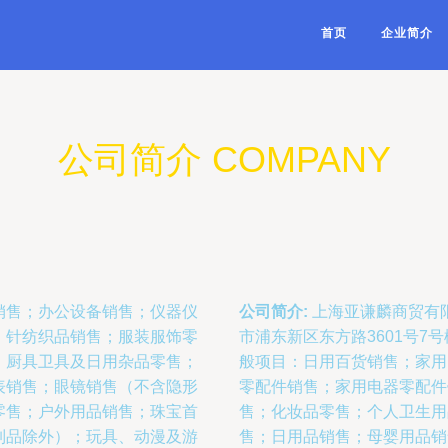
首页
企业简介
公司简介 COMPANY
销售；办公设备销售；仪器仪
公司简介:
上海亚谦麟商贸有限
；针纺织品销售；服装服饰零
市浦东新区东方路3601号
；厨具卫具及日用杂品零售；
般项目：日用百货销售；家用
表销售；眼镜销售（不含隐形
零配件销售；家用电器零配件
零售；户外用品销售；珠宝首
售；化妆品零售；个人卫生用
制品除外）；玩具、动漫及游
售；日用品销售；母婴用品销