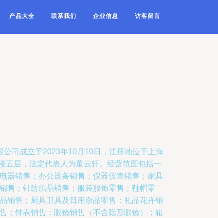
产品大全
联系我们
企业信息
访客留言
公司成立于2023年10月10日，注册地位于上海
7号楼五层，法定代表人为董云轩。经营范围包括一
电器销售；办公设备销售；仪器仪表销售；家具
销售；针纺织品销售；服装服饰零售；鞋帽零
品销售；厨具卫具及日用杂品零售；礼品花卉销
售；钟表销售；眼镜销售（不含隐形眼镜）；箱