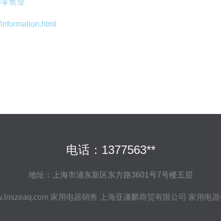
和零售业
ormation.html
电话：1377563**
地址：上海市浦东新区东方路3601号7号楼五层
.lnszeaq.com
家用电器销售
上海亚谦麟商贸有限公司
家用电器